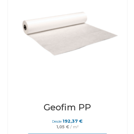
Geofim PP
192,37
€
Desde
1,05
€
/ m²
This