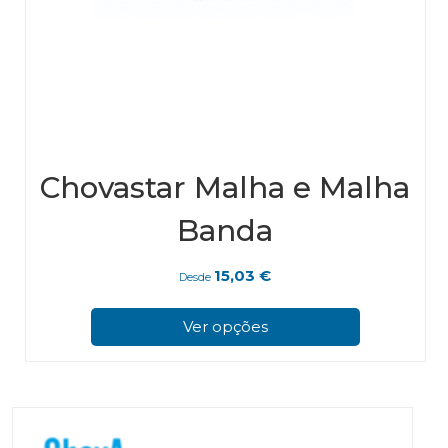
Chovastar Malha e Malha
Banda
15,03
€
Desde
This
pro
Ver opções
has
mul
vari
The
opt
ma