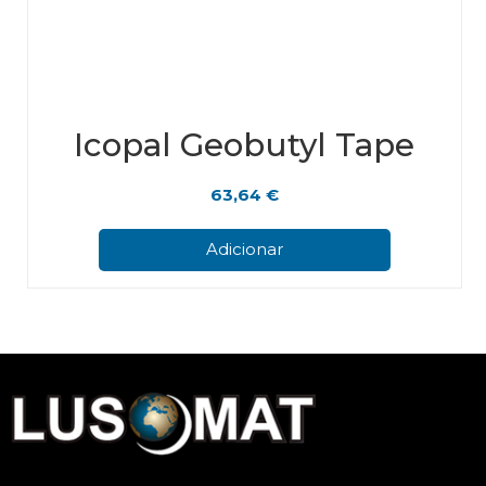
Icopal Geobutyl Tape
63,64
€
Adicionar