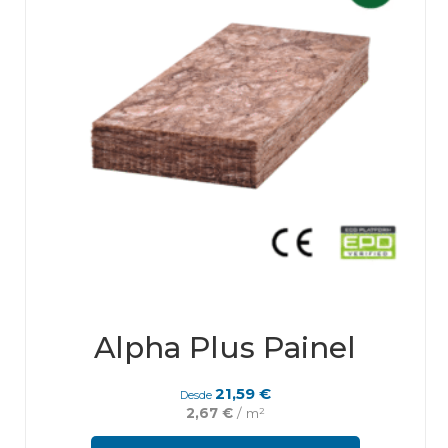
the
prod
page
Alpha Plus Painel
21,59
€
Desde
2,67
€
/ m²
This