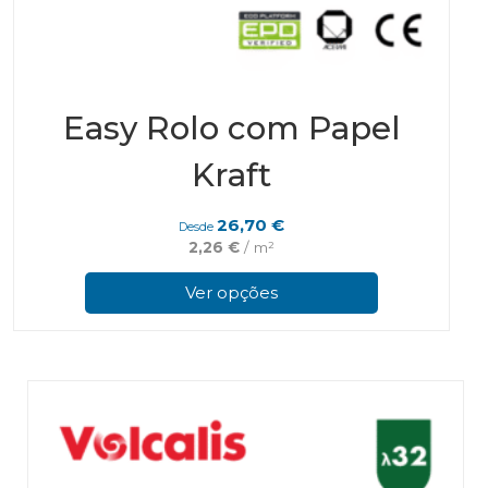
Easy Rolo com Papel
Kraft
26,70
€
Desde
2,26
€
/ m²
This
prod
Ver opções
has
multi
varian
The
optio
may
be
chos
on