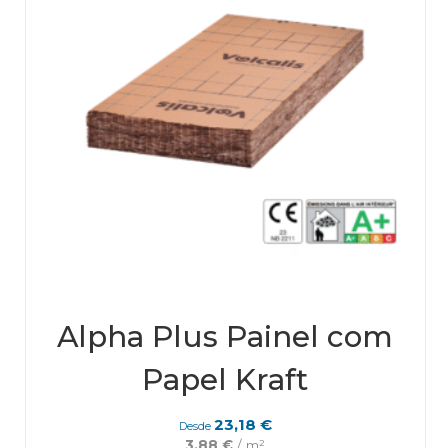
prod
page
Alpha Plus Painel com
Papel Kraft
23,18
€
Desde
3,88
€
/ m²