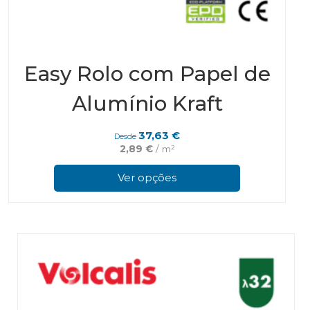
Easy Rolo com Papel de
Alumínio Kraft
37,63
€
Desde
2,89
€
/ m²
This
prod
Ver opções
has
multi
varian
The
optio
may
be
chos
on
the