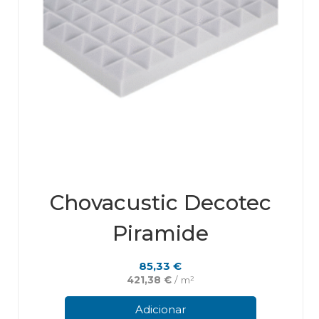
Chovacustic Decotec
Piramide
85,33
€
421,38
€
/ m²
Adicionar