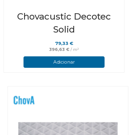
Chovacustic Decotec
Solid
79,33
€
396,63
€
/ m²
Adicionar