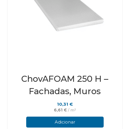
ChovAFOAM 250 H –
Fachadas, Muros
10,31
€
6,61
€
/ m²
Adicionar