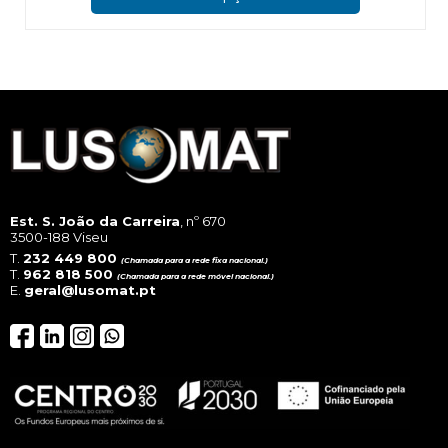
has
mul
vari
The
opt
ma
be
cho
on
the
pro
pag
Est. S. João da Carreira
, nº 670
3500-188 Viseu
T.
232 449 800
(Chamada para a rede fixa nacional.)
T.
962 818 500
(Chamada para a rede móvel nacional.)
E.
geral@lusomat.pt