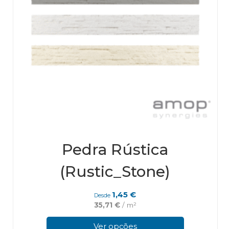
Pedra Rústica
(Rustic_Stone)
1,45
€
Desde
35,71
€
/ m²
This
pro
Ver opções