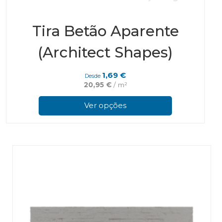
Tira Betão Aparente
(Architect Shapes)
1,69
€
Desde
20,95
€
/ m²
This
prod
Ver opções
has
multi
varian
The
optio
may
be
chos
on
the
prod
page