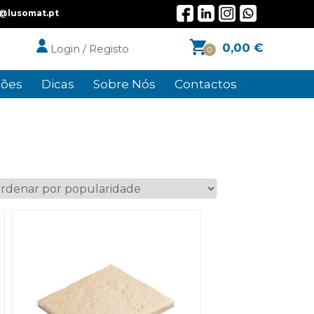
l@lusomat.pt
0,00
€
Login / Registo
0
ões
Dicas
Sobre Nós
Contactos