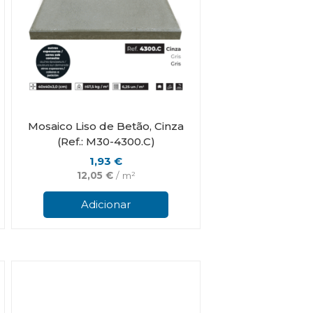
product
product
page
page
Mosaico Liso de Betão, Cinza
(Ref.: M30-4300.C)
1,93
€
12,05
€
/ m²
Adicionar