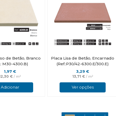
iso de Betão, Branco
Placa Lisa de Betão, Encarnado
.: M30-4300.B)
(Ref.:P30/42-6300.E/300.E)
1,97
€
3,29
€
12,30
€
/ m²
13,71
€
/ m²
Adicionar
Ver opções