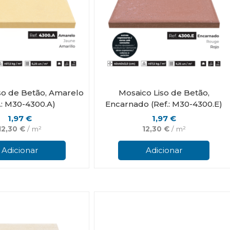
product
page
so de Betão, Amarelo
Mosaico Liso de Betão,
.: M30-4300.A)
Encarnado (Ref.: M30-4300.E)
1,97
€
1,97
€
12,30
€
/ m²
12,30
€
/ m²
Adicionar
Adicionar