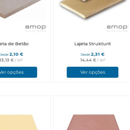
jeta de Betão
Lajeta Strukturit
2,10
€
2,31
€
Desde
Desde
13,13
€
/ m²
14,44
€
/ m²
This
product
Ver opções
Ver opções
has
multiple
variants.
The
options
may
be
chosen
on
the