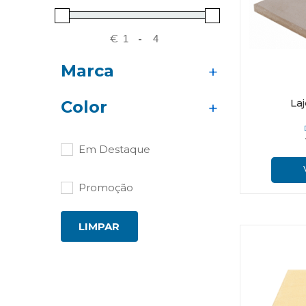
€
-
Marca
Pavings (AMOP)
La
Color
Amarelo
Cinza
Em Destaque
Promoção
LIMPAR