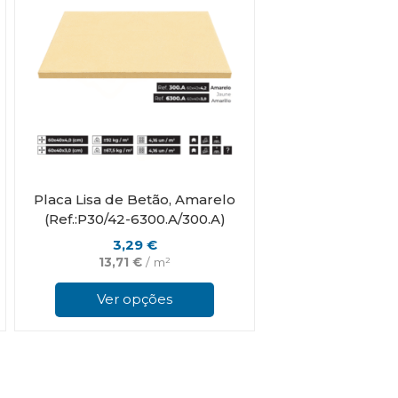
Placa Lisa de Betão, Amarelo
(Ref.:P30/42-6300.A/300.A)
3,29
€
13,71
€
/ m²
This
This
product
product
Ver opções
has
has
multiple
multiple
variants.
variants.
The
The
options
options
may
may