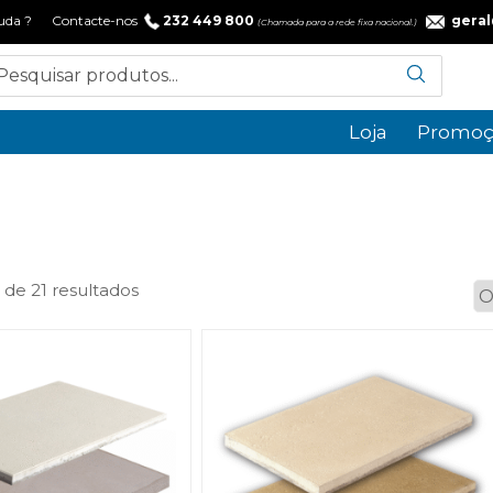
 ajuda ? Contacte-nos
232 449 800
gera
(Chamada para a rede fixa nacional.)
Loja
Promoç
Ordenado
 de 21 resultados
por
popularidade