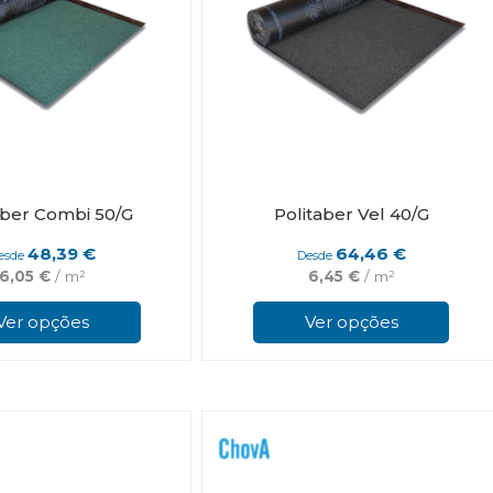
aber Combi 50/G
Politaber Vel 40/G
48,39
€
64,46
€
esde
Desde
6,05
€
/ m²
6,45
€
/ m²
This
product
Ver opções
Ver opções
has
multiple
variants.
The
options
may
be
chosen