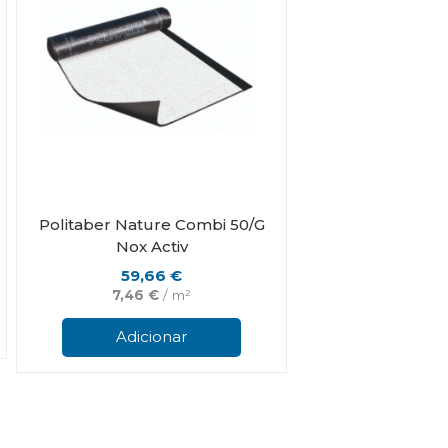
on
the
product
page
Politaber Nature Combi 50/G
Nox Activ
59,66
€
7,46
€
/ m²
Adicionar