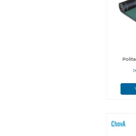
Polit
D