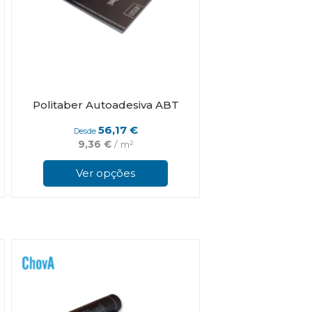
Politaber Autoadesiva ABT
56,17
€
Desde
9,36
€
/ m²
This
product
Ver opções
has
multiple
variants.
The
options
may
be
chosen
on
the