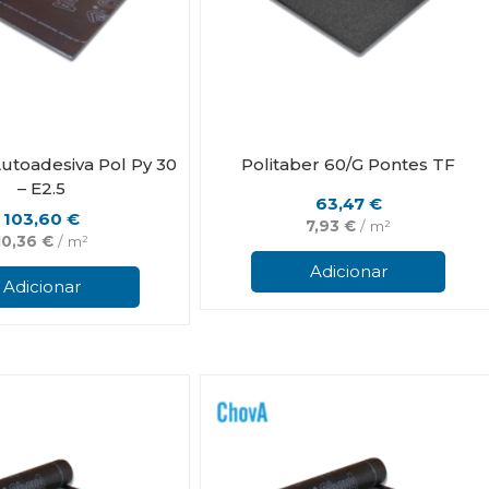
Autoadesiva Pol Py 30
Politaber 60/G Pontes TF
– E2.5
63,47
€
103,60
€
7,93
€
/ m²
10,36
€
/ m²
Adicionar
Adicionar