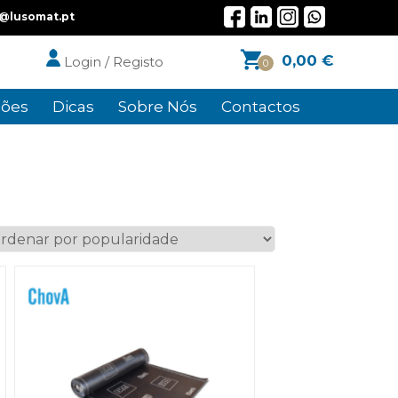
l@lusomat.pt
0,00
€
Login / Registo
0
ões
Dicas
Sobre Nós
Contactos