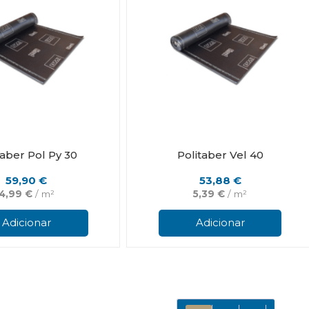
on
the
product
page
taber Pol Py 30
Politaber Vel 40
59,90
€
53,88
€
4,99
€
/ m²
5,39
€
/ m²
Adicionar
Adicionar