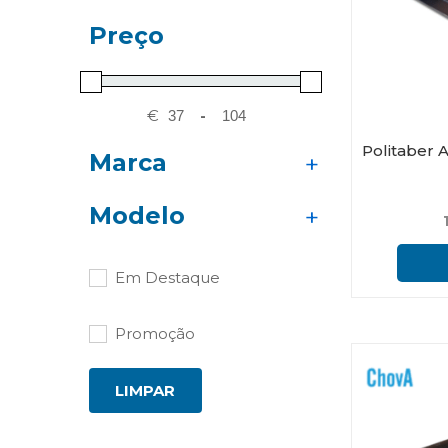
Preço
€
-
Politaber 
Marca
BMI Cobert (BMI)
Modelo
Chova
Em Destaque
Promoção
LIMPAR