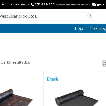
 ajuda ? Contacte-nos
232 449 800
gera
(Chamada para a rede fixa nacional.)
Loja
Promoç
Ordenado
 de 15 resultados
por
popularidade