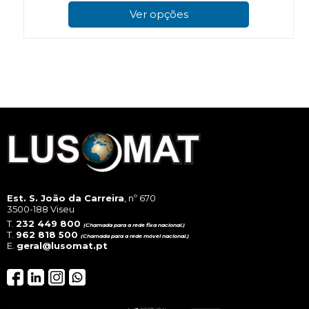
pro
Ver opções
has
mul
vari
The
opt
ma
be
cho
on
the
pro
pag
Est. S. João da Carreira
, nº 670
3500-188 Viseu
T.
232 449 800
(Chamada para a rede fixa nacional.)
T.
962 818 500
(Chamada para a rede móvel nacional.)
E.
geral@lusomat.pt