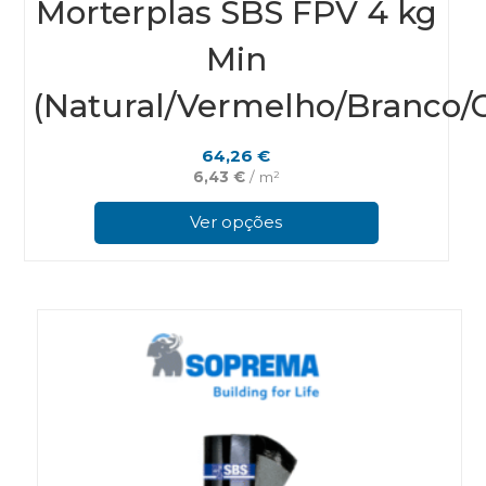
Morterplas SBS FPV 4 kg
Min
(Natural/Vermelho/Branco/C
64,26
€
6,43
€
/ m²
This
prod
Ver opções
has
multi
varian
The
optio
may
be
chos
on
the
prod
page