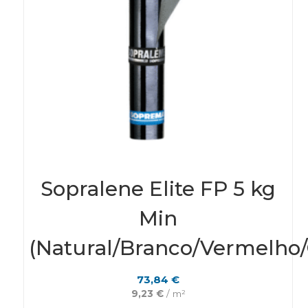
Sopralene Elite FP 5 kg
Min
(Natural/Branco/Vermelho/
73,84
€
9,23
€
/ m²
This