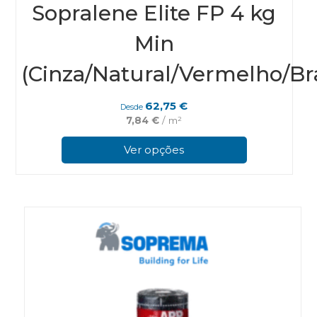
Sopralene Elite FP 4 kg
Min
(Cinza/Natural/Vermelho/Br
62,75
€
Desde
7,84
€
/ m²
This
prod
Ver opções
has
multi
varian
The
optio
may
be
chos
on
the
prod
page