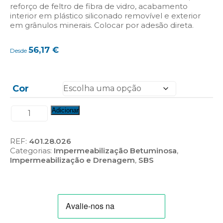
reforço de feltro de fibra de vidro, acabamento
interior em plástico siliconado removível e exterior
em grânulos minerais. Colocar por adesão direta.
56,17
€
Desde
Cor
Quantidade
Adicionar
de
Politaber
Autoadesiva
REF:
401.28.026
ABT
Categorias:
Impermeabilização Betuminosa
,
Impermeabilização e Drenagem
,
SBS