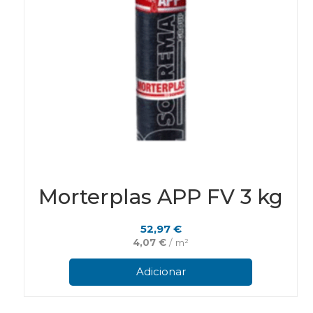
Morterplas APP FV 3 kg
52,97
€
4,07
€
/ m²
Adicionar