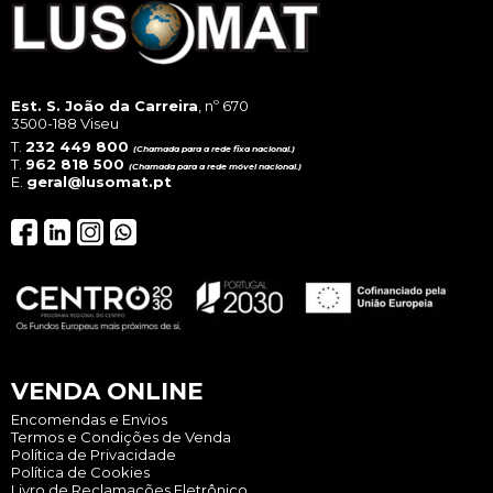
Est. S. João da Carreira
, nº 670
3500-188 Viseu
T.
232 449 800
(Chamada para a rede fixa nacional.)
T.
962 818 500
(Chamada para a rede móvel nacional.)
E.
geral@lusomat.pt
VENDA ONLINE
Encomendas e Envios
Termos e Condições de Venda
Política de Privacidade
Política de Cookies
Livro de Reclamações Eletrônico