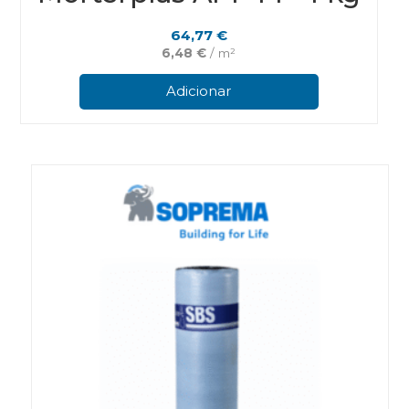
64,77
€
6,48
€
/ m²
Adicionar