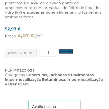
plastomérico APP, de elevado ponto de
amolecimento, com armadura de feltro de fibra de
vidro (FV) e acabamento em filme termo fusível em
ambas as faces.
52,97
€
4,07 €
Preço:
/m²
Quantidade
Adicionar
Área:
13.00
m²
de
Morterplas
APP
FV
REF:
401.23.021
3
Categorias:
Coberturas, Fachadas e Pavimentos
,
kg
Impermeabilização Betuminosa
,
Impermeabilização
e Drenagem