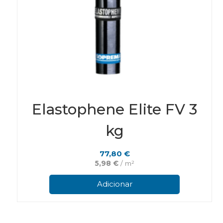
Elastophene Elite FV 3
kg
77,80
€
5,98
€
/ m²
Adicionar