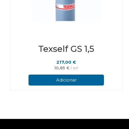
Texself GS 1,5
217,00
€
10,85
€
/ m²
Adicionar