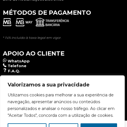
MÉTODOS DE PAGAMENTO
* IVA incluído à taxa legal em vigor.
APOIO AO CLIENTE
WhatsApp
Telefone
F.A.Q.
NEWSLETTER
Valorizamos a sua privacidade
Utilizamos cookies para melhorar a sua experiência de
navegação, apresentar anúncios ou conteúdos
Aceito a
Política de Privacidade
.
personalizados e analisar o nosso tráfego. Ao clicar em
"Aceitar Todos", concorda com a utilização de cookies.