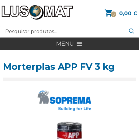
0,00
€
0
MENU
Morterplas APP FV 3 kg