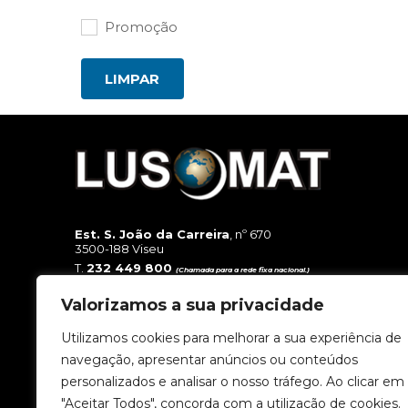
Promoção
LIMPAR
Est. S. João da Carreira
, nº 670
3500-188 Viseu
T.
232 449 800
(Chamada para a rede fixa nacional.)
T.
962 818 500
(Chamada para a rede móvel nacional.)
E.
geral@lusomat.pt
Valorizamos a sua privacidade
Utilizamos cookies para melhorar a sua experiência de
navegação, apresentar anúncios ou conteúdos
personalizados e analisar o nosso tráfego. Ao clicar em
"Aceitar Todos", concorda com a utilização de cookies.