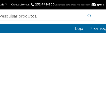
 ajuda ? Contacte-nos
232 449 800
gera
(Chamada para a rede fixa nacional.)
Loja
Promoç