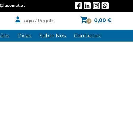
l@lusomat.pt
0,00
€
Login / Registo
0
ões
Dicas
Sobre Nós
Contactos