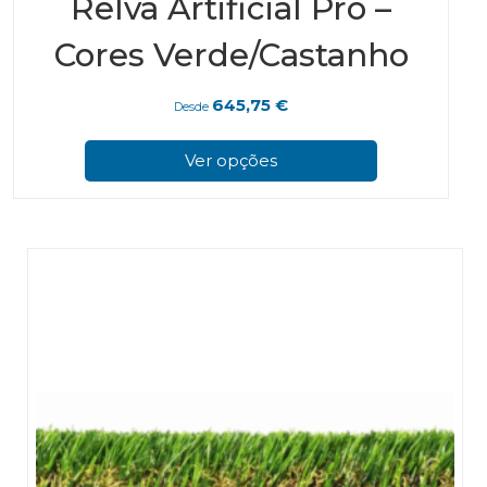
Relva Artificial Pro –
Cores Verde/Castanho
645,75
€
Desde
This
prod
Ver opções
has
multi
varian
The
optio
may
be
chos
on
the
prod
page