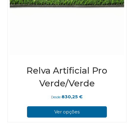
Relva Artificial Pro
Verde/Verde
830,25
€
Desde
This
pro
Ver opções
has
mul
vari
The