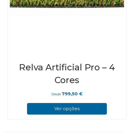
Relva Artificial Pro – 4
Cores
799,50
€
Desde
This
pro
Ver opções
has
mul
vari
The