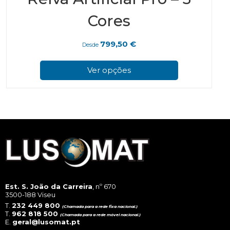
Cores
799,50
€
Desde
This
prod
Ver opções
has
multi
varian
The
optio
may
be
chos
on
the
prod
page
Est. S. João da Carreira
, nº 670
3500-188 Viseu
T.
232 449 800
(Chamada para a rede fixa nacional.)
T.
962 818 500
(Chamada para a rede móvel nacional.)
E.
geral@lusomat.pt