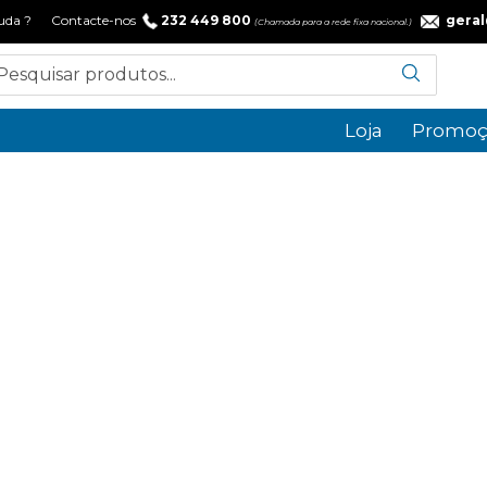
 ajuda ? Contacte-nos
232 449 800
gera
(Chamada para a rede fixa nacional.)
Loja
Promoç