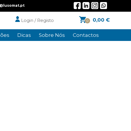
l@lusomat.pt
0,00
€
Login / Registo
0
ões
Dicas
Sobre Nós
Contactos