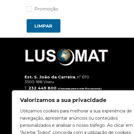
Promoção
LIMPAR
Est. S. João da Carreira
, nº 670
3500-188 Viseu
T.
232 449 800
(Chamada para a rede fixa nacional.)
T.
962 818 500
(Chamada para a rede móvel nacional.)
E.
geral@lusomat.pt
Valorizamos a sua privacidade
Utilizamos cookies para melhorar a sua experiência de
navegação, apresentar anúncios ou conteúdos
personalizados e analisar o nosso tráfego. Ao clicar em
"Aceitar Todos", concorda com a utilização de cookies.