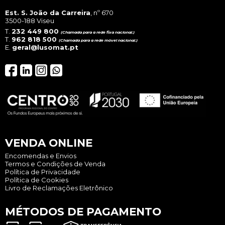
prod
page
Est. S. João da Carreira
, nº 670
3500-188 Viseu
T.
232 449 800
(Chamada para a rede fixa nacional.)
T.
962 818 500
(Chamada para a rede móvel nacional.)
E.
geral@lusomat.pt
VENDA ONLINE
Encomendas e Envios
Termos e Condições de Venda
Política de Privacidade
Política de Cookies
Livro de Reclamações Eletrônico
MÉTODOS DE PAGAMENTO