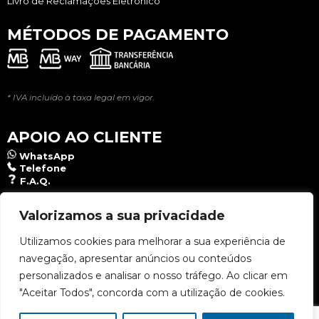
Livro de Reclamações Eletrônico
MÉTODOS DE PAGAMENTO
* IVA incluído à taxa legal em vigor.
APOIO AO CLIENTE
WhatsApp
Telefone
F.A.Q.
NEWSLETTER
Valorizamos a sua privacidade
Utilizamos cookies para melhorar a sua experiência de
navegação, apresentar anúncios ou conteúdos
Aceito a
Política de Privacidade
.
personalizados e analisar o nosso tráfego. Ao clicar em
"Aceitar Todos", concorda com a utilização de cookies.