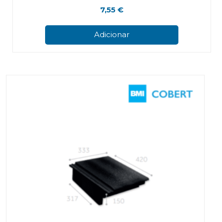
7,55
€
Adicionar