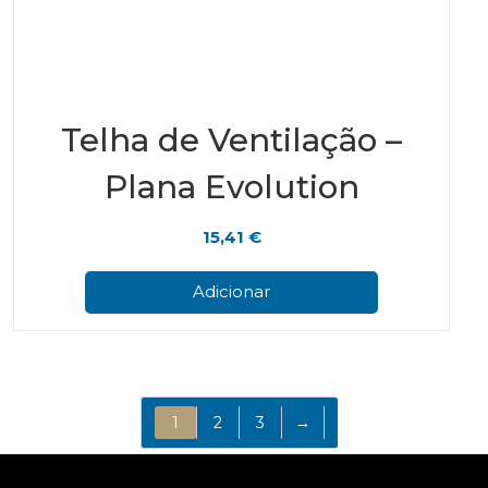
Telha de Ventilação –
Plana Evolution
15,41
€
Adicionar
1
2
3
→