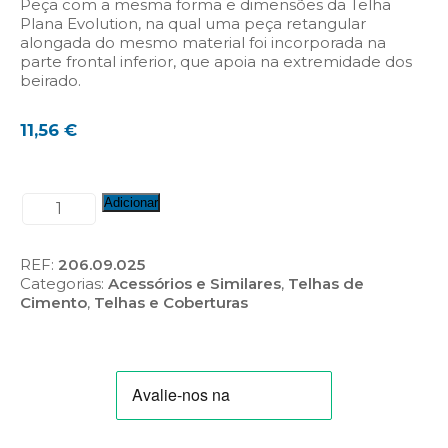
Peça com a mesma forma e dimensões da Telha
Plana Evolution, na qual uma peça retangular
alongada do mesmo material foi incorporada na
parte frontal inferior, que apoia na extremidade dos
beirado.
11,56
€
Quantidade
Adicionar
de
Telha
de
REF:
206.09.025
Beirado
Categorias:
Acessórios e Similares
,
Telhas de
-
Cimento
,
Telhas e Coberturas
Plana
Evolution