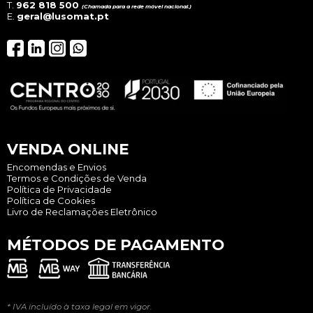
T.
962 818 500
(Chamada para a rede móvel nacional.)
E.
geral@lusomat.pt
VENDA ONLINE
Encomendas e Envios
Termos e Condições de Venda
Política de Privacidade
Política de Cookies
Livro de Reclamações Eletrônico
MÉTODOS DE PAGAMENTO
* IVA incluído à taxa legal em vigor.