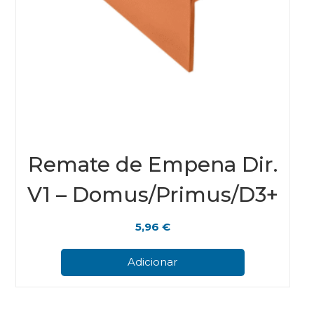
Remate de Empena Dir.
V1 – Domus/Primus/D3+
5,96
€
Adicionar