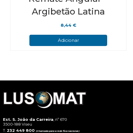
Argibetão Latina
8,44
€
Adicionar
Est. S. João da Carreira
, nº 670
3500-188 Viseu
T.
232 449 800
(Chamada para a rede fixa nacional.)