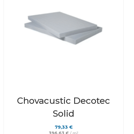
Chovacustic Decotec
Solid
79,33
€
396,63
€
/ m²