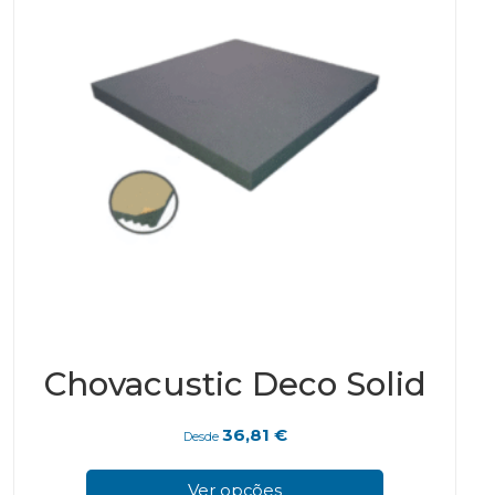
Chovacustic Deco Solid
36,81
€
Desde
This
prod
Ver opções