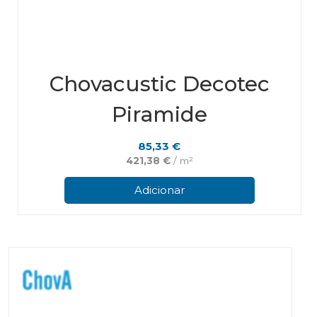
Chovacustic Decotec
Piramide
85,33
€
421,38
€
/ m²
Adicionar