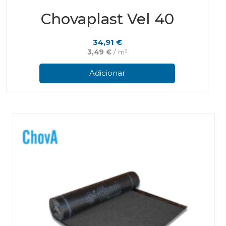
Chovaplast Vel 40
34,91
€
3,49
€
/ m²
Adicionar