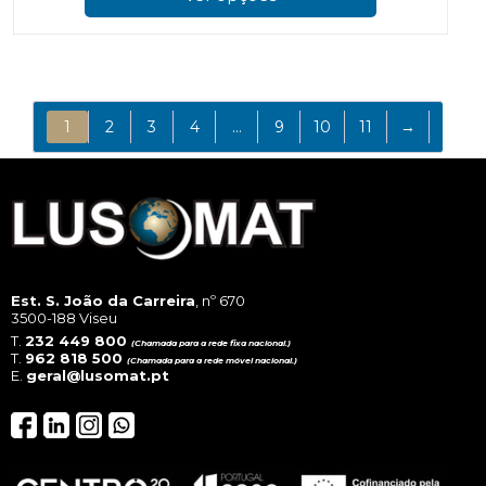
has
multi
varian
The
optio
may
1
2
3
4
…
9
10
11
→
be
chos
on
the
prod
page
Est. S. João da Carreira
, nº 670
3500-188 Viseu
T.
232 449 800
(Chamada para a rede fixa nacional.)
T.
962 818 500
(Chamada para a rede móvel nacional.)
E.
geral@lusomat.pt