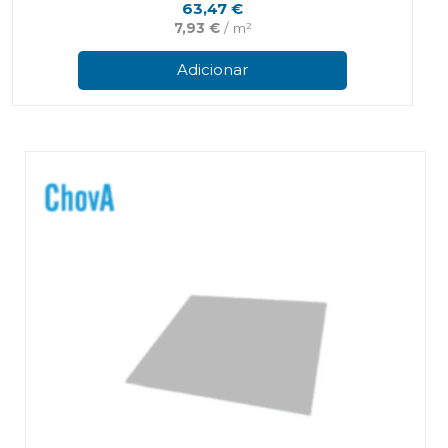
63,47
€
7,93
€
/ m²
Adicionar