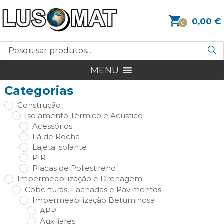
0,00
€
0
MENU
Categorias
Construção
Isolamento Térmico e Acústico
Acessórios
Lã de Rocha
Lajeta isolante
PIR
Placas de Poliestireno
Impermeabilização e Drenagem
Coberturas, Fachadas e Pavimentos
Impermeabilização Betuminosa
APP
Auxiliares