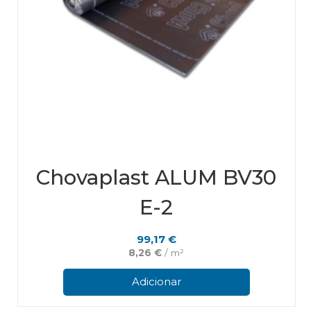
Chovaplast ALUM BV30
E-2
99,17
€
8,26
€
/ m²
Adicionar