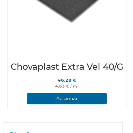
Chovaplast Extra Vel 40/G
46,28
€
4,63
€
/ m²
Adicionar