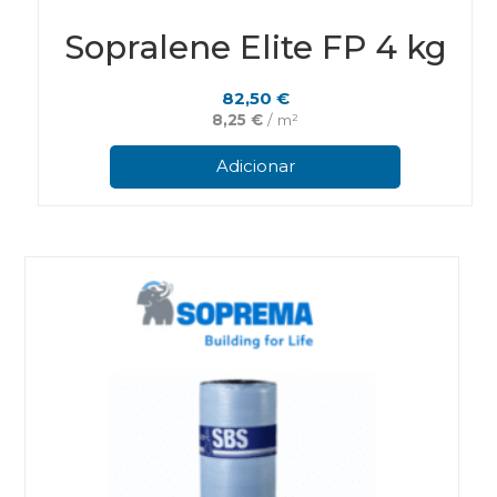
Sopralene Elite FP 4 kg
82,50
€
8,25
€
/ m²
Adicionar