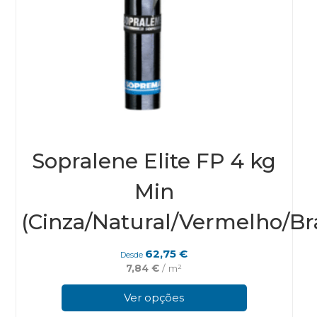
Sopralene Elite FP 4 kg
Min
(Cinza/Natural/Vermelho/Br
62,75
€
Desde
7,84
€
/ m²
This
prod
Ver opções
has