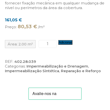
fornecer fixação mecânica em qualquer mudança de
nível ou perímetros da área da cobertura.
161,05
€
80,53 €
Preço:
/m²
Quantidade
Adicionar
Área:
2.00
m²
de
PVC
Chapa
Colaminada
REF:
402.28.039
Categorias:
Impermeabilização e Drenagem
,
Impermeabilização Sintética
,
Reparação e Reforço