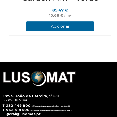
85,47
€
10,68
€
/ m²
Adicionar
Est. S. João da Carreira
, nº 670
3500-188 Viseu
T.
232 449 800
(Chamada para a rede fixa nacional.)
T.
962 818 500
(Chamada para a rede móvel nacional.)
E.
geral@lusomat.pt