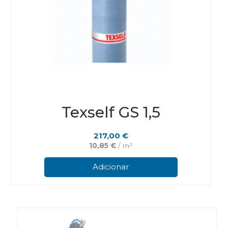
Texself GS 1,5
217,00
€
10,85
€
/ m²
Adicionar