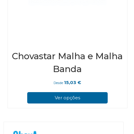
Chovastar Malha e Malha
Banda
15,03
€
Desde
This
pro
Ver opções
has
mul
vari
The
opt
ma