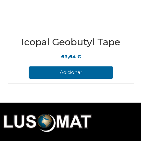
Icopal Geobutyl Tape
63,64
€
Adicionar