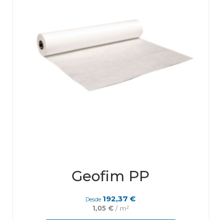
Geofim PP
192,37
€
Desde
1,05
€
/ m²
This