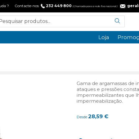
 ajuda ? Contacte-nos
232 449 800
gera
(Chamada para a rede fixa nacional.)
Loja
Promoç
Gama de argamassas de im
ataques e pressões consta
impermeabilizantes que lh
impermeabilização.
28,59
€
Desde