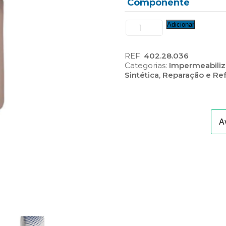
Componente
Quantidade
Adicionar
de
Choimper
Flex
REF:
402.28.036
Categorias:
Impermeabili
Sintética
,
Reparação e Re