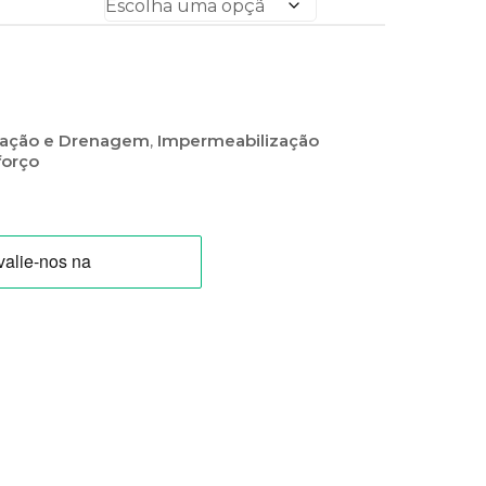
zação e Drenagem
,
Impermeabilização
forço