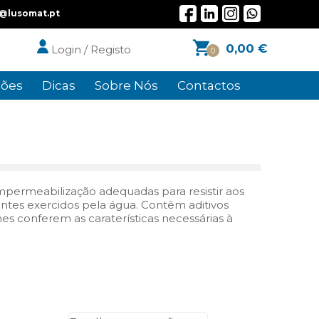
l@lusomat.pt
0,00
€
Login / Registo
0
ões
Dicas
Sobre Nós
Contactos
permeabilização adequadas para resistir aos
ntes exercidos pela água. Contêm aditivos
es conferem as caraterísticas necessárias à