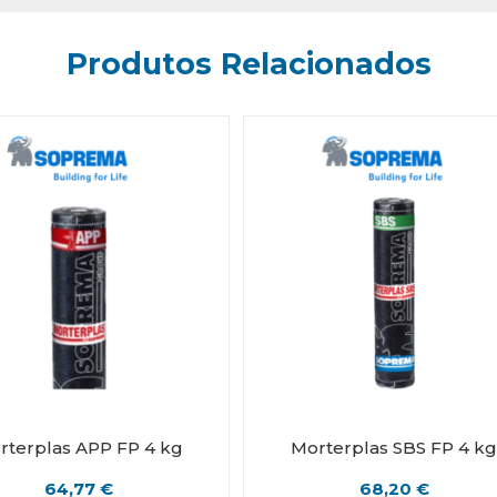
Produtos Relacionados
rterplas APP FP 4 kg
Morterplas SBS FP 4 k
64,77
€
68,20
€