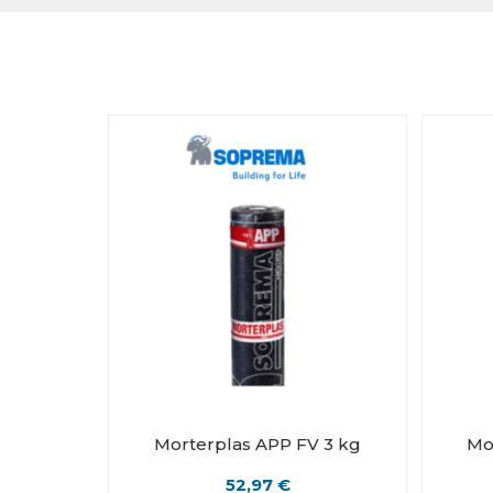
Morterplas APP FV 3 kg
Mo
52,97
€