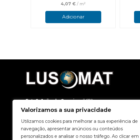
4,07
€
/ m²
Adicionar
Est. S. João da Carreira
, nº 670
3500-188 Viseu
Valorizamos a sua privacidade
T.
232 449 800
(Chamada para a rede fixa nacional.)
T.
962 818 500
(Chamada para a rede móvel nacional.)
Utilizamos cookies para melhorar a sua experiência de
E.
geral@lusomat.pt
navegação, apresentar anúncios ou conteúdos
personalizados e analisar o nosso tráfego. Ao clicar em