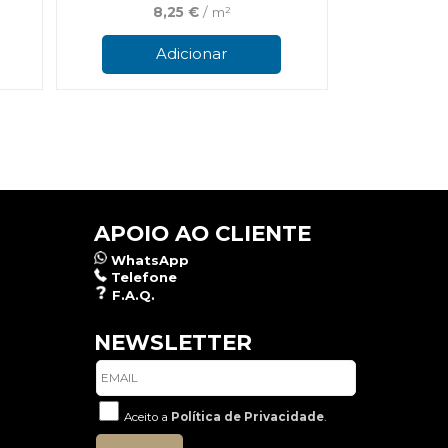
8,25
€
/ m²
Adicionar
APOIO AO CLIENTE
WhatsApp
Telefone
F.A.Q.
NEWSLETTER
Aceito a
Política de Privacidade
.