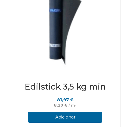
page
Edilstick 3,5 kg min
81,97
€
8,20
€
/ m²
Adicionar