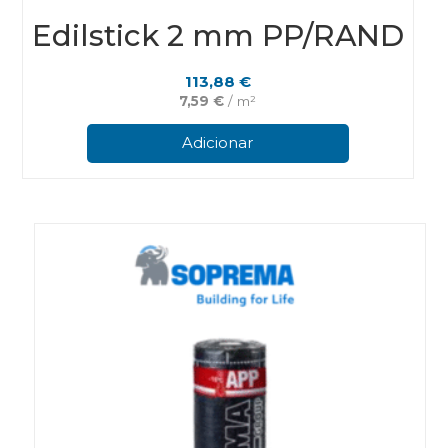
Edilstick 2 mm PP/RAND
113,88
€
7,59
€
/ m²
Adicionar