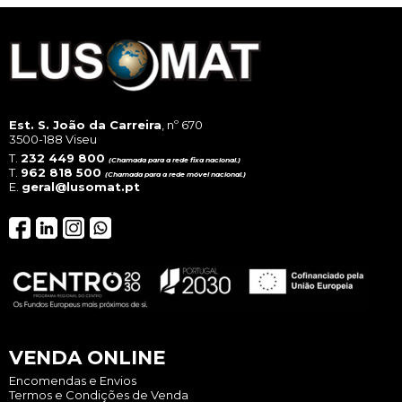
Est. S. João da Carreira
, nº 670
3500-188 Viseu
T.
232 449 800
(Chamada para a rede fixa nacional.)
T.
962 818 500
(Chamada para a rede móvel nacional.)
E.
geral@lusomat.pt
VENDA ONLINE
Encomendas e Envios
Termos e Condições de Venda