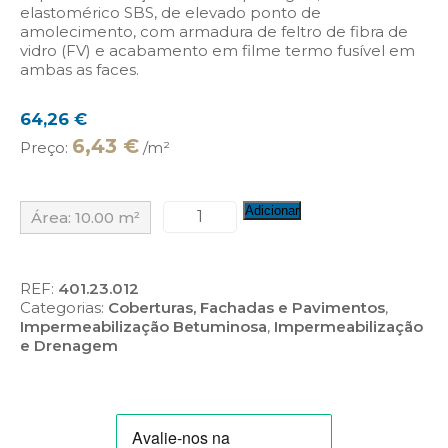
elastomérico SBS, de elevado ponto de
amolecimento, com armadura de feltro de fibra de
vidro (FV) e acabamento em filme termo fusível em
ambas as faces.
64,26
€
6,43 €
Preço:
/m²
Quantidade
Adicionar
Área:
10.00
m²
de
Morterplas
SBS
FV
REF:
401.23.012
4
Categorias:
Coberturas, Fachadas e Pavimentos
,
kg
Impermeabilização Betuminosa
,
Impermeabilização
e Drenagem