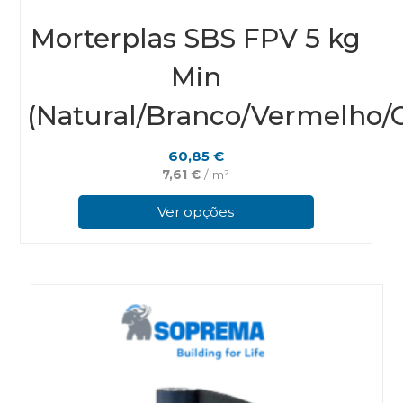
Morterplas SBS FPV 5 kg
Min
(Natural/Branco/Vermelho/C
60,85
€
7,61
€
/ m²
This
prod
Ver opções
has
multi
varian
The
optio
may
be
chos
on
the
prod