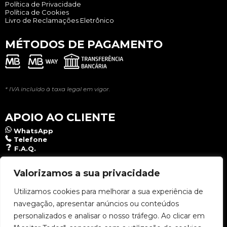
Política de Privacidade
Política de Cookies
Livro de Reclamações Eletrônico
MÉTODOS DE PAGAMENTO
* IVA incluído à taxa legal em vigor.
APOIO AO CLIENTE
WhatsApp
Telefone
F.A.Q.
NEWSLETTER
Valorizamos a sua privacidade
Utilizamos cookies para melhorar a sua experiência de
navegação, apresentar anúncios ou conteúdos
Aceito a
Política de Privacidade
.
personalizados e analisar o nosso tráfego. Ao clicar em