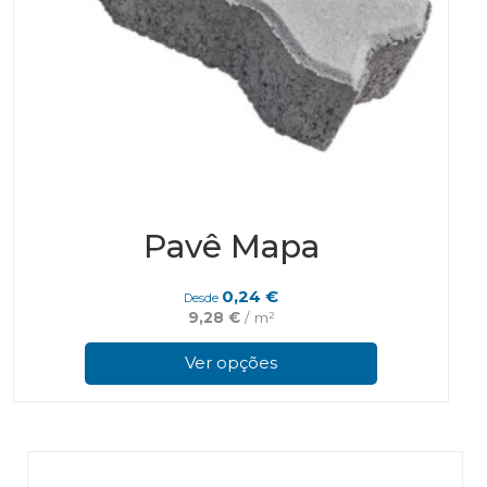
Pavê Mapa
0,24
€
Desde
9,28
€
/ m²
This
prod
Ver opções
has
multi
varian
The
optio
may