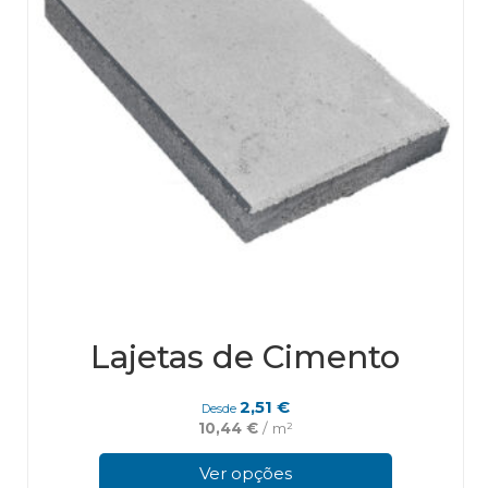
prod
page
Lajetas de Cimento
2,51
€
Desde
10,44
€
/ m²
This
pro
Ver opções
has