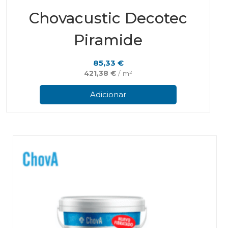
Chovacustic Decotec
Piramide
85,33
€
421,38
€
/ m²
Adicionar