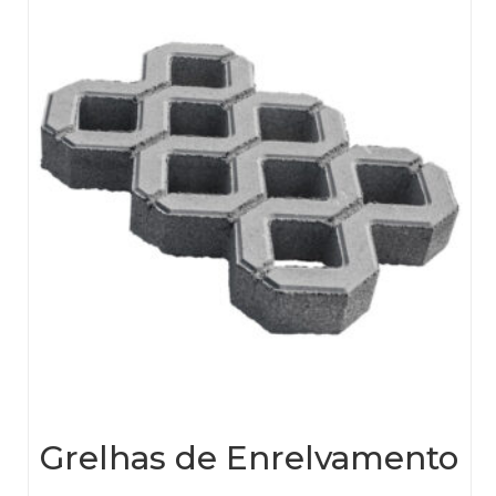
be
chos
on
the
prod
page
Grelhas de Enrelvamento