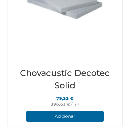
Chovacustic Decotec
Solid
79,33
€
396,63
€
/ m²
Adicionar