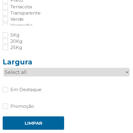
Preto
Silicones e Espumas
Terracota
Cola e Veda
Transparente
Construção
Verde
Decoração
Vermelho
Sanitário
Telhados e Fachadas
5Kg
Todos os trabalhos
20Kg
Soluções Especifícas
25Kg
Largura
Em Destaque
Promoção
LIMPAR