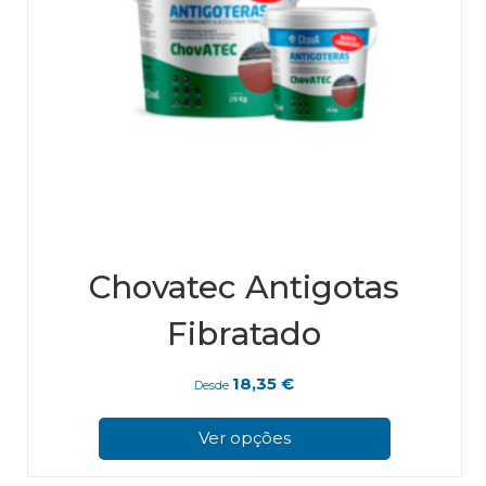
Chovatec Antigotas
Fibratado
18,35
€
Desde
This
pro
Ver opções
has
mul