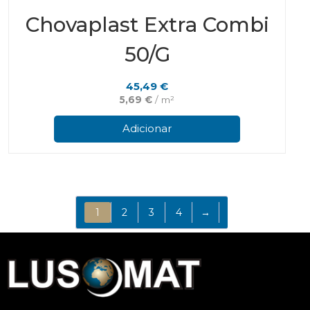
Chovaplast Extra Combi
50/G
45,49
€
5,69
€
/ m²
Adicionar
1
2
3
4
→