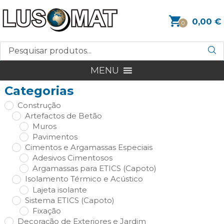
0,00
€
0
MENU
Categorias
Construção
Artefactos de Betão
Muros
Pavimentos
Cimentos e Argamassas Especiais
Adesivos Cimentosos
Argamassas para ETICS (Capoto)
Isolamento Térmico e Acústico
Lajeta isolante
Sistema ETICS (Capoto)
Fixação
Decoração de Exteriores e Jardim