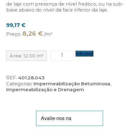
de laje com presença de nível freático, ou na sub-
base abaixo do nível da face inferior da laje.
99,17
€
8,26 €
Preço:
/m²
Quantidade
Adicionar
Área:
12.00
m²
de
Chovaplast
ALUM
BV30
REF:
401.28.043
E-
Categorias:
Impermeabilização Betuminosa
,
2
Impermeabilização e Drenagem