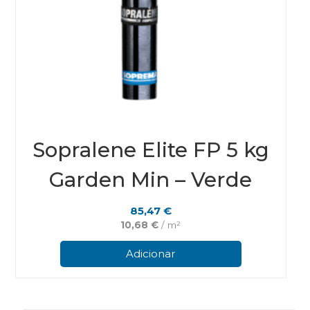
Sopralene Elite FP 5 kg
Garden Min – Verde
85,47
€
10,68
€
/ m²
Adicionar