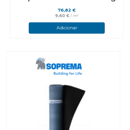
76,82
€
9,60
€
/ m²
Adicionar