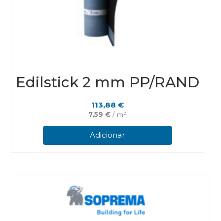
Edilstick 2 mm PP/RAND
113,88
€
7,59
€
/ m²
Adicionar