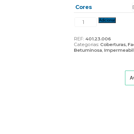
Cores
Quantidade
Adicionar
de
Sopralene
Elite
REF:
401.23.006
FP
Categorias:
Coberturas, F
5
Betuminosa
,
Impermeabil
kg
Min
(Natural/Branco/Vermelho