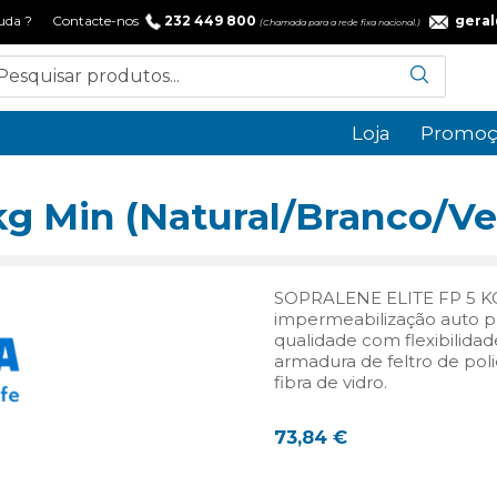
 ajuda ? Contacte-nos
232 449 800
gera
(Chamada para a rede fixa nacional.)
Loja
Promoç
 kg Min (Natural/Branco/V
SOPRALENE ELITE FP 5 K
impermeabilização auto p
qualidade com flexibilidad
armadura de feltro de po
fibra de vidro.
73,84
€