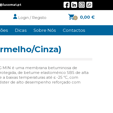
l@lusomat.pt
0,00
€
Login / Registo
0
ões
Dicas
Sobre Nós
Contactos
ermelho/Cinza)
G MIN é uma membrana betuminosa de
rotegida, de betume elastomérico SBS de alta
e a baixas temperaturas até ≤ -25 ºC, com
liéster de alto desempenho reforçado com