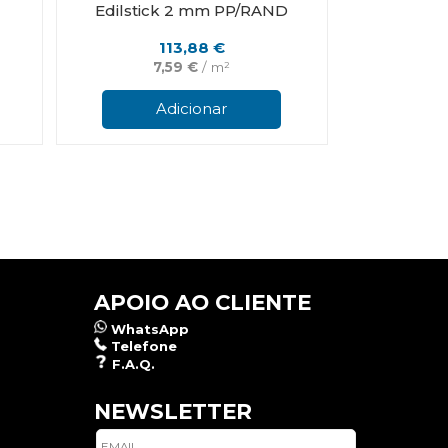
Edilstick 2 mm PP/RAND
113,88
€
7,59
€
/ m²
Adicionar
APOIO AO CLIENTE
WhatsApp
Telefone
F.A.Q.
NEWSLETTER