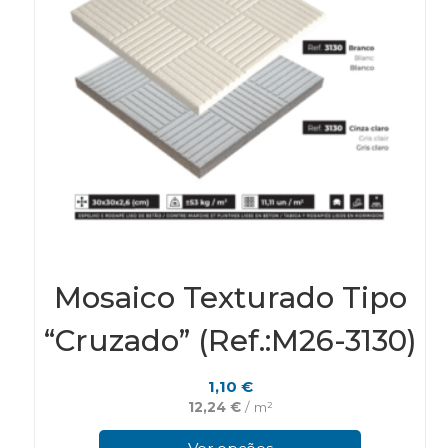
page
Mosaico Texturado Tipo
“Cruzado” (Ref.:M26-3130)
1,10
€
12,24
€
/ m²
This
pro