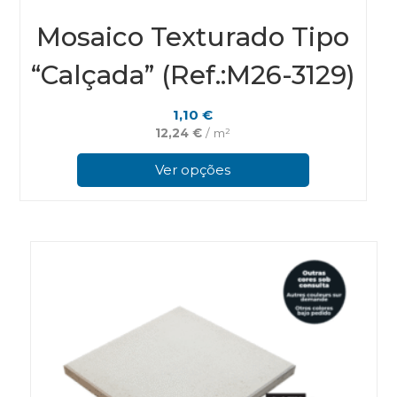
Mosaico Texturado Tipo
“Calçada” (Ref.:M26-3129)
1,10
€
12,24
€
/ m²
This
prod
Ver opções
has
multi
varian
The
optio
may
be
chos
on
the
prod
page