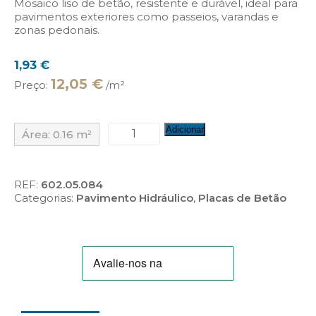
Mosaico liso de betão, resistente e durável, ideal para
pavimentos exteriores como passeios, varandas e
zonas pedonais.
1,93
€
12,05 €
Preço:
/m²
Quantidade
Adicionar
Área:
0.16
m²
de
Mosaico
Liso
de
REF:
602.05.084
Betão,
Categorias:
Pavimento Hidráulico
,
Placas de Betão
Cinza
(Ref.:
M30-
4300.C)