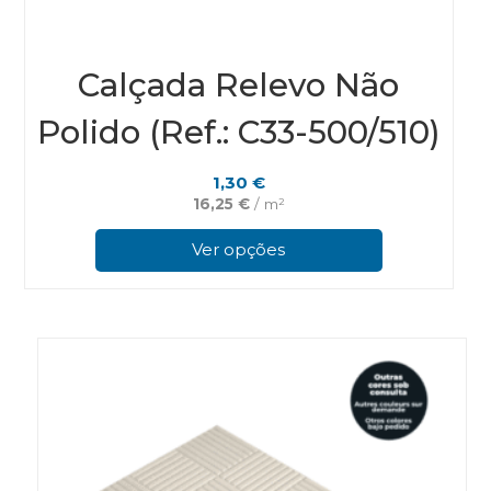
Calçada Relevo Não
Polido (Ref.: C33-500/510)
1,30
€
16,25
€
/ m²
This
prod
Ver opções
has
multi
varian
The
optio
may
be
chos
on
the
prod