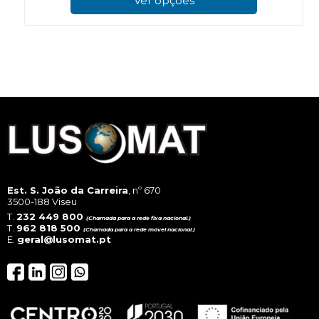
Ver opções
has
mul
vari
The
opt
ma
be
cho
on
the
pro
pag
Est. S. João da Carreira
, nº 670
3500-188 Viseu
T.
232 449 800
(Chamada para a rede fixa nacional.)
T.
962 818 500
(Chamada para a rede móvel nacional.)
E.
geral@lusomat.pt