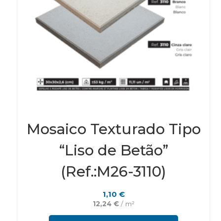
Mosaico Texturado Tipo
“Liso de Betão”
(Ref.:M26-3110)
1,10
€
12,24
€
/ m²
This