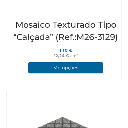
Mosaico Texturado Tipo
“Calçada” (Ref.:M26-3129)
1,10
€
12,24
€
/ m²
This
pro
Ver opções
has
mul
vari
The
opt
ma
be
cho
on
the
pro