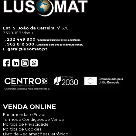
the
pro
pag
Est. S. João da Carreira
, nº 670
3500-188 Viseu
T.
232 449 800
(Chamada para a rede fixa nacional.)
T.
962 818 500
(Chamada para a rede móvel nacional.)
E.
geral@lusomat.pt
VENDA ONLINE
Encomendas e Envios
Termos e Condições de Venda
Política de Privacidade
Política de Cookies
Livro de Reclamações Eletrônico