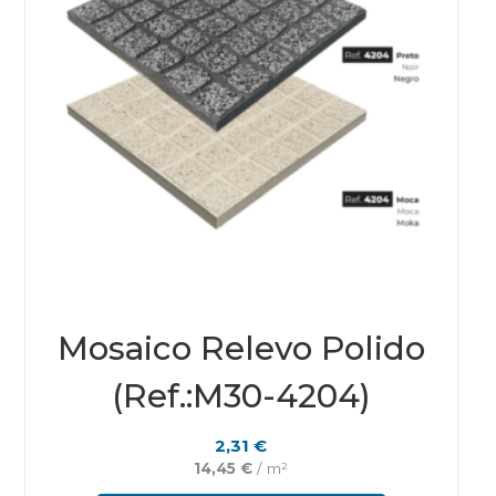
Mosaico Relevo Polido
(Ref.:M30-4204)
2,31
€
14,45
€
/ m²
This