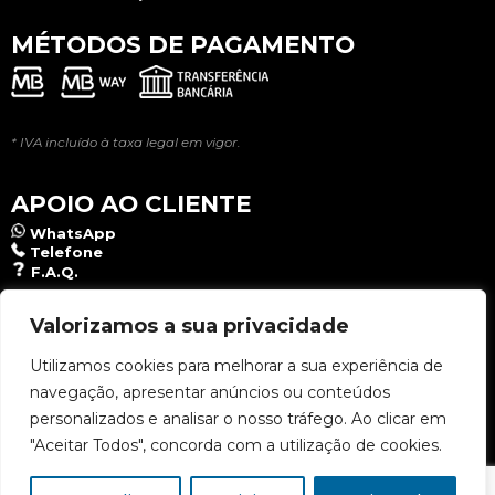
MÉTODOS DE PAGAMENTO
* IVA incluído à taxa legal em vigor.
APOIO AO CLIENTE
WhatsApp
Telefone
F.A.Q.
NEWSLETTER
Valorizamos a sua privacidade
Utilizamos cookies para melhorar a sua experiência de
navegação, apresentar anúncios ou conteúdos
Aceito a
Política de Privacidade
.
personalizados e analisar o nosso tráfego. Ao clicar em
"Aceitar Todos", concorda com a utilização de cookies.