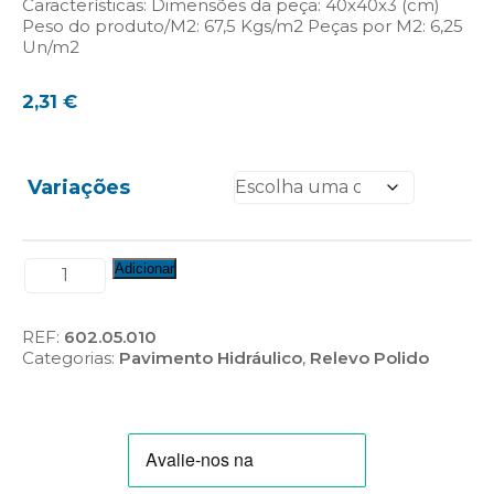
Características: Dimensões da peça: 40x40x3 (cm)
Peso do produto/M2: 67,5 Kgs/m2 Peças por M2: 6,25
Un/m2
2,31
€
Variações
Quantidade
Adicionar
de
Mosaico
Relevo
REF:
602.05.010
Polido
Categorias:
Pavimento Hidráulico
,
Relevo Polido
(Ref.:M30-
4202)