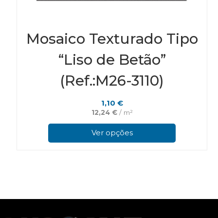
Mosaico Texturado Tipo
“Liso de Betão”
(Ref.:M26-3110)
1,10
€
12,24
€
/ m²
This
pro
Ver opções
has
mul
vari
The
opt
ma
be
cho
on