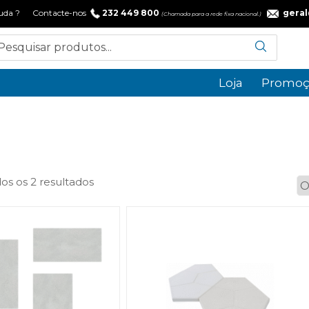
 ajuda ? Contacte-nos
232 449 800
gera
(Chamada para a rede fixa nacional.)
Loja
Promoç
Ordenado
os os 2 resultados
por
popularidade