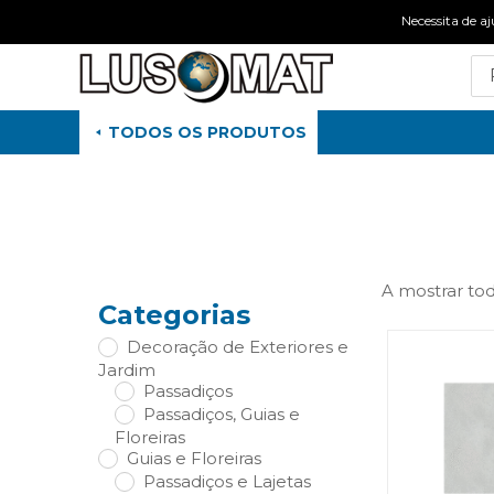
Necessita de
TODOS OS PRODUTOS
A mostrar tod
Categorias
Decoração de Exteriores e
Jardim
Passadiços
Passadiços, Guias e
Floreiras
Guias e Floreiras
Passadiços e Lajetas