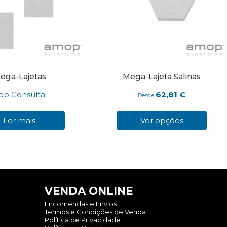
ega-Lajetas
Mega-Lajeta Salinas
ob Consulta
62,81
€
Desde
Ler mais
Ver opções
VENDA ONLINE
Encomendas e Envios
Termos e Condições de Venda
Política de Privacidade