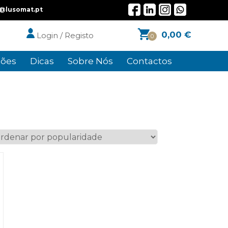
l@lusomat.pt
0,00
€
Login / Registo
0
ões
Dicas
Sobre Nós
Contactos