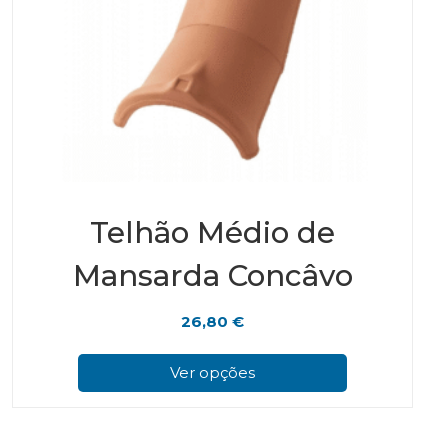
Telhão Médio de
Mansarda Concâvo
26,80
€
This
prod
Ver opções
has
multi
varian
The