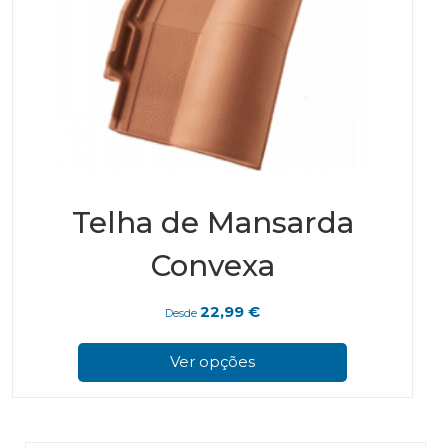
Telha de Mansarda
Convexa
22,99
€
Desde
This
prod
Ver opções
has
multi
varian
The