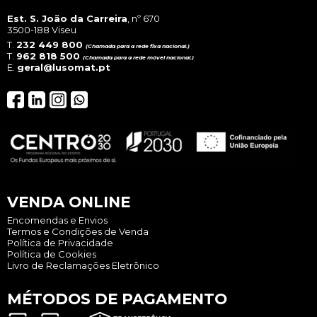
prod
page
Est. S. João da Carreira
, nº 670
3500-188 Viseu
T.
232 449 800
(Chamada para a rede fixa nacional.)
T.
962 818 500
(Chamada para a rede móvel nacional.)
E.
geral@lusomat.pt
VENDA ONLINE
Encomendas e Envios
Termos e Condições de Venda
Política de Privacidade
Política de Cookies
Livro de Reclamações Eletrônico
MÉTODOS DE PAGAMENTO