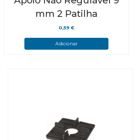
Apoio Não Regulável 9
mm 2 Patilha
0,59
€
Adicionar