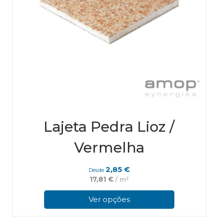
Lajeta Pedra Lioz /
Vermelha
2,85
€
Desde
17,81
€
/ m²
This
pro
Ver opções
has
mul