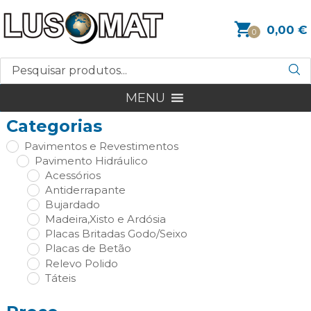
0,00
€
0
MENU
Categorias
Pavimentos e Revestimentos
Pavimento Hidráulico
Acessórios
Antiderrapante
Bujardado
Madeira,Xisto e Ardósia
Placas Britadas Godo/Seixo
Placas de Betão
Relevo Polido
Táteis