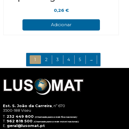
0,26
€
Adicionar
1
2
3
4
5
→
Est. S. João da Carreira
, nº 670
3500-188 Viseu
T.
232 449 800
(Chamada para a rede fixa nacional.)
T.
962 818 500
(Chamada para a rede móvel nacional.)
E.
geral@lusomat.pt