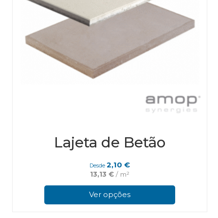
Lajeta de Betão
2,10
€
Desde
13,13
€
/ m²
This
pro
Ver opções
has
mul