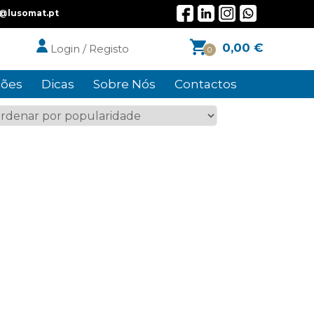
l@lusomat.pt
0,00
€
Login / Registo
0
ões
Dicas
Sobre Nós
Contactos