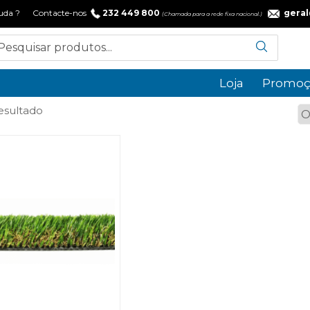
 ajuda ? Contacte-nos
232 449 800
gera
(Chamada para a rede fixa nacional.)
Loja
Promoç
esultado