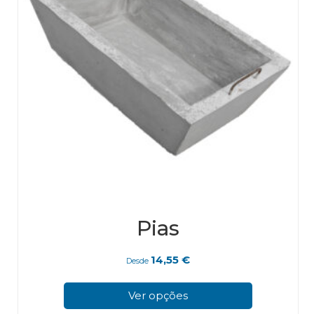
Pias
14,55
€
Desde
This
pro
Ver opções
has