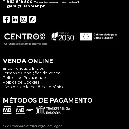
T.
962 818 500
(Chamada para a rede móvel nacional.)
E.
geral@lusomat.pt
VENDA ONLINE
Encomendas e Envios
Termos e Condições de Venda
Política de Privacidade
Política de Cookies
Livro de Reclamações Eletrônico
MÉTODOS DE PAGAMENTO
* IVA incluído à taxa legal em vigor.