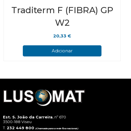
Traditerm F (FIBRA) GP
W2
20,33
€
Adicionar
Est. S. João da Carreira
, nº 670
3500-188 Viseu
T.
232 449 800
(Chamada para a rede fixa nacional.)