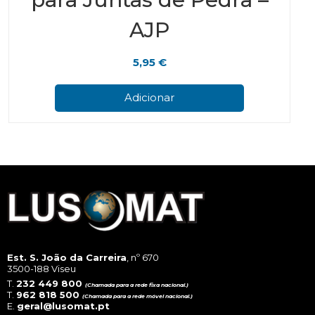
AJP
5,95
€
Adicionar
Est. S. João da Carreira
, nº 670
3500-188 Viseu
T.
232 449 800
(Chamada para a rede fixa nacional.)
T.
962 818 500
(Chamada para a rede móvel nacional.)
E.
geral@lusomat.pt