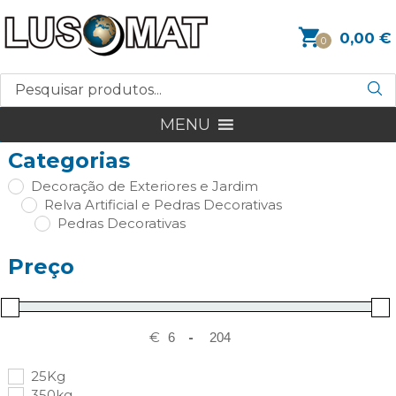
0,00
€
0
MENU
Categorias
Decoração de Exteriores e Jardim
Relva Artificial e Pedras Decorativas
Pedras Decorativas
Preço
€
-
25Kg
350kg