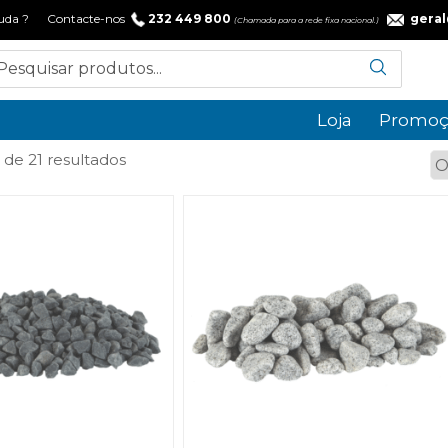
 ajuda ? Contacte-nos
232 449 800
gera
(Chamada para a rede fixa nacional.)
Loja
Promoç
Ordenado
 de 21 resultados
por
popularidade