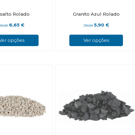
salto Rolado
Granito Azul Rolado
6,65
€
5,90
€
Desde
Desde
This
product
Ver opções
Ver opções
has
multiple
variants.
The
options
may
be
chosen
on
the
product
page