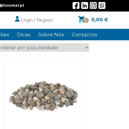
l@lusomat.pt
0,00
€
Login / Registo
0
ões
Dicas
Sobre Nós
Contactos