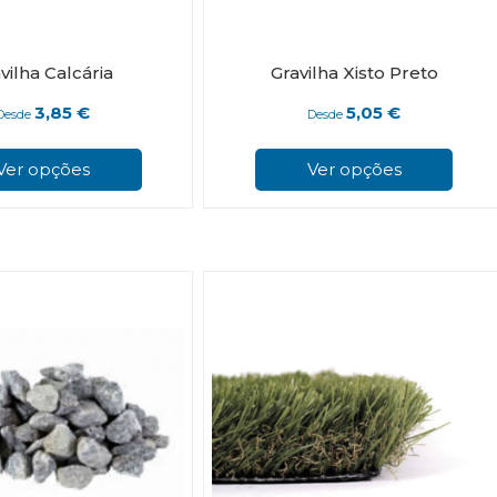
vilha Calcária
Gravilha Xisto Preto
3,85
€
5,05
€
Desde
Desde
This
product
Ver opções
Ver opções
has
multiple
variants.
The
options
may
be
chosen
on
the
product
page