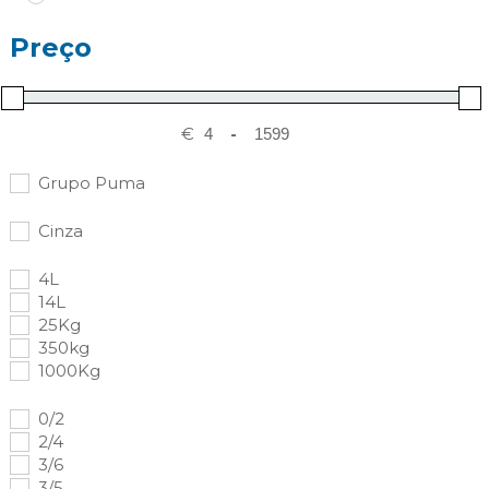
Preço
€
-
Grupo Puma
Cinza
4L
14L
25Kg
350kg
1000Kg
0/2
2/4
3/6
3/5