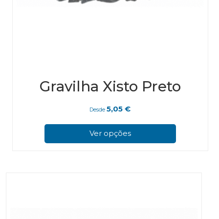
Gravilha Xisto Preto
5,05
€
Desde
This
pro
Ver opções
has
mul
vari
The
opt
ma
be
cho
on