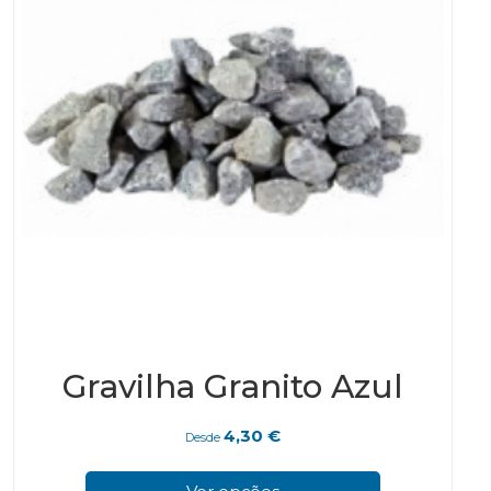
the
pro
pag
Gravilha Granito Azul
4,30
€
Desde
This
prod