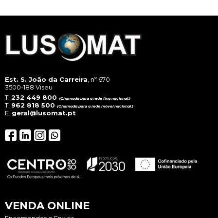
Est. S. João da Carreira
, nº 670
3500-188 Viseu
T.
232 449 800
(Chamada para a rede fixa nacional.)
T.
962 818 500
(Chamada para a rede móvel nacional.)
E.
geral@lusomat.pt
VENDA ONLINE