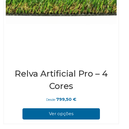
Relva Artificial Pro – 4
Cores
799,50
€
Desde
This
prod
Ver opções
has
multi
varian