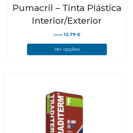
Pumacril – Tinta Plástica
Interior/Exterior
12,79
€
Desde
This
pro
Ver opções
has
mul
vari
The
opt
ma
be
cho
on
the
pro
pag