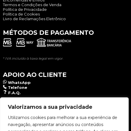
Encomendas e Envios
Termos e Condições de Venda
Política de Privacidade
Política de Cookies
Livro de Reclamações Eletrônico
MÉTODOS DE PAGAMENTO
* IVA incluído à taxa legal em vigor.
APOIO AO CLIENTE
WhatsApp
Telefone
F.A.Q.
NEWSLETTER
Valorizamos a sua privacidade
Utilizamos cookies para melhorar a sua experiência de
navegação, apresentar anúncios ou conteúdos
Aceito a
Política de Privacidade
.