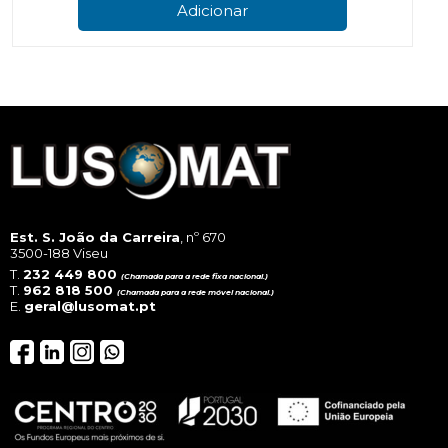
Adicionar
Est. S. João da Carreira
, nº 670
3500-188 Viseu
T.
232 449 800
(Chamada para a rede fixa nacional.)
T.
962 818 500
(Chamada para a rede móvel nacional.)
E.
geral@lusomat.pt