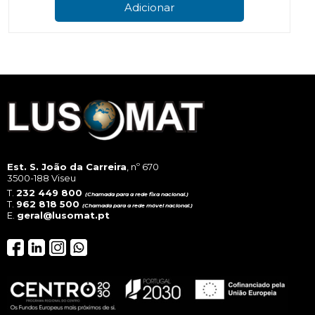
Adicionar
Est. S. João da Carreira
, nº 670
3500-188 Viseu
T.
232 449 800
(Chamada para a rede fixa nacional.)
T.
962 818 500
(Chamada para a rede móvel nacional.)
E.
geral@lusomat.pt