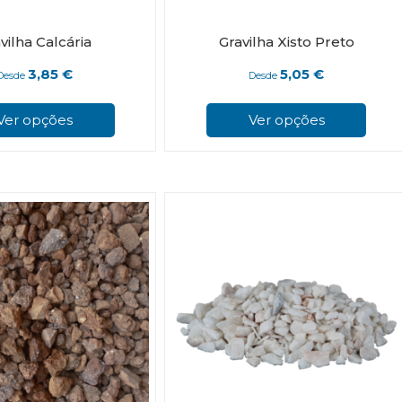
vilha Calcária
Gravilha Xisto Preto
3,85
€
5,05
€
Desde
Desde
This
product
Ver opções
Ver opções
has
multiple
variants.
The
options
may
be
chosen
on
the
product
page