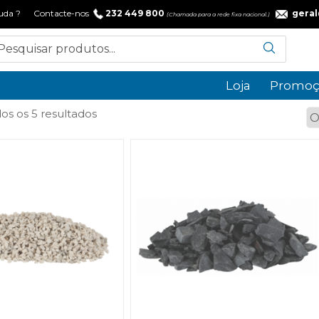
 ajuda ? Contacte-nos
232 449 800
gera
(Chamada para a rede fixa nacional.)
Loja
Promoç
Ordenado
os os 5 resultados
por
popularidade