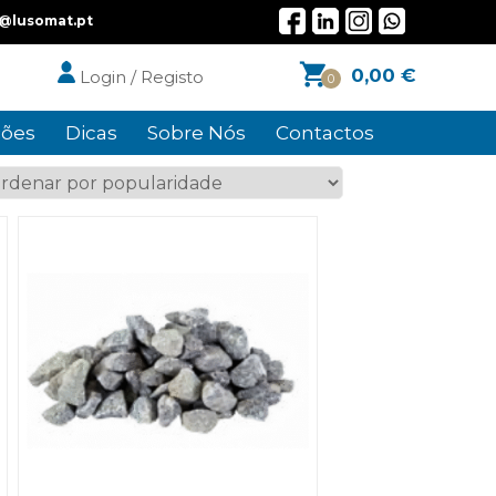
l@lusomat.pt
0,00
€
Login / Registo
0
ões
Dicas
Sobre Nós
Contactos