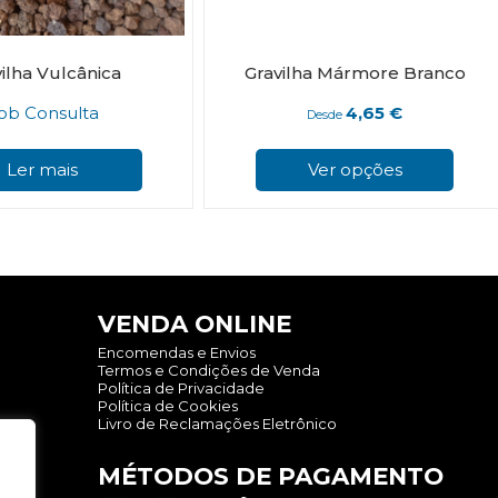
ilha Vulcânica
Gravilha Mármore Branco
ob Consulta
4,65
€
Desde
Ler mais
Ver opções
VENDA ONLINE
Encomendas e Envios
Termos e Condições de Venda
Política de Privacidade
Política de Cookies
Livro de Reclamações Eletrônico
MÉTODOS DE PAGAMENTO