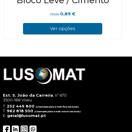
Bloco Leve / Cimento
0,89
€
Desde
This
prod
Ver opções
has
multi
varian
The
optio
may
be
chos
on
the
prod
page
Est. S. João da Carreira
, nº 670
3500-188 Viseu
T.
232 449 800
(Chamada para a rede fixa nacional.)
T.
962 818 500
(Chamada para a rede móvel nacional.)
E.
geral@lusomat.pt