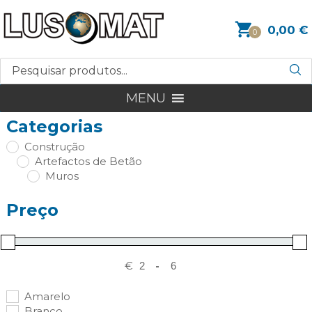
0,00
€
0
MENU
Categorias
Construção
Artefactos de Betão
Muros
Preço
€
-
Amarelo
Branco