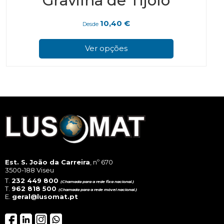
Gravilha de Tijolo
10,40
€
Desde
This
prod
Ver opções
has
multi
varian
The
optio
may
be
chos
on
the
prod
page
Est. S. João da Carreira
, nº 670
3500-188 Viseu
T.
232 449 800
(Chamada para a rede fixa nacional.)
T.
962 818 500
(Chamada para a rede móvel nacional.)
E.
geral@lusomat.pt