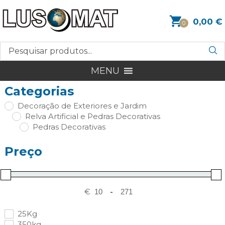
0,00
€
0
MENU
Categorias
Decoração de Exteriores e Jardim
Relva Artificial e Pedras Decorativas
Pedras Decorativas
Preço
€
-
25Kg
350kg