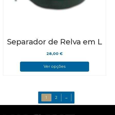
Separador de Relva em L
28,00
€
This
prod
Ver opções
has
multi
varian
The
optio
may
1
2
→
be
chos
on
the