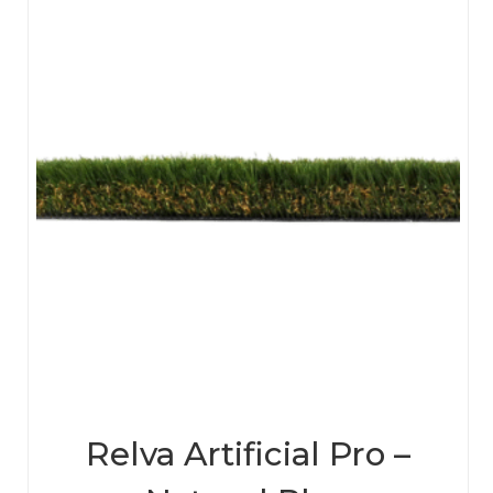
be
chos
on
the
prod
page
Relva Artificial Pro –