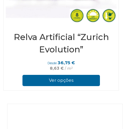
Relva Artificial “Zurich
Evolution”
36,75
€
Desde
8,63
€
/ m²
This
prod
Ver opções
has
multi
varian
The
optio
may
be
chos
on