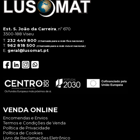
prod
page
Est. S. João da Carreira
, nº 670
3500-188 Viseu
T.
232 449 800
(Chamada para a rede fixa nacional.)
T.
962 818 500
(Chamada para a rede móvel nacional.)
E.
geral@lusomat.pt
VENDA ONLINE
Encomendas e Envios
Termos e Condições de Venda
Política de Privacidade
Política de Cookies
Livro de Reclamações Eletrônico