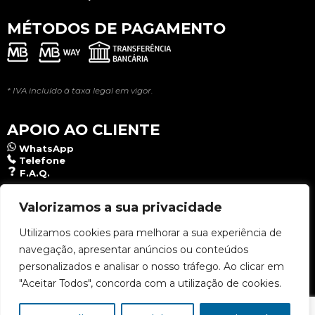
MÉTODOS DE PAGAMENTO
* IVA incluído à taxa legal em vigor.
APOIO AO CLIENTE
WhatsApp
Telefone
F.A.Q.
NEWSLETTER
Valorizamos a sua privacidade
Utilizamos cookies para melhorar a sua experiência de
navegação, apresentar anúncios ou conteúdos
Aceito a
Política de Privacidade
.
personalizados e analisar o nosso tráfego. Ao clicar em
"Aceitar Todos", concorda com a utilização de cookies.