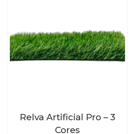
chos
on
the
prod
page
Relva Artificial Pro – 3
Cores