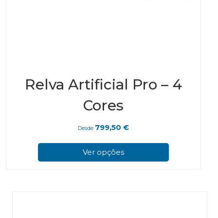
Relva Artificial Pro – 4
Cores
799,50
€
Desde
This
prod
Ver opções
has
multi
varian
The
optio
may
be