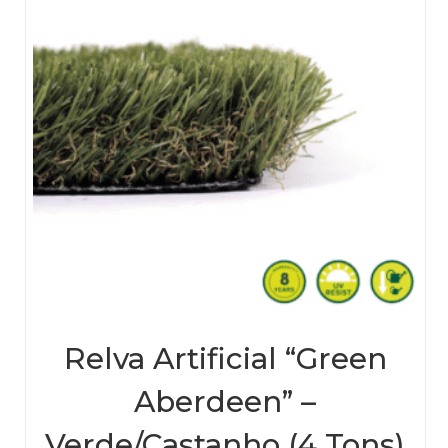
the
prod
page
Relva Artificial “Green
Aberdeen” –
Verde/Castanho (4 Tons)