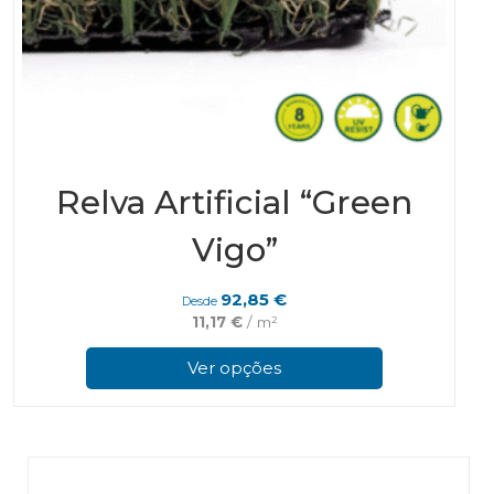
Relva Artificial “Green
Vigo”
92,85
€
Desde
11,17
€
/ m²
This
prod
Ver opções
has
multi
varian
The
optio
may