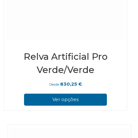
Relva Artificial Pro
Verde/Verde
830,25
€
Desde
This
prod
Ver opções
has
multi
varian
The
optio
may