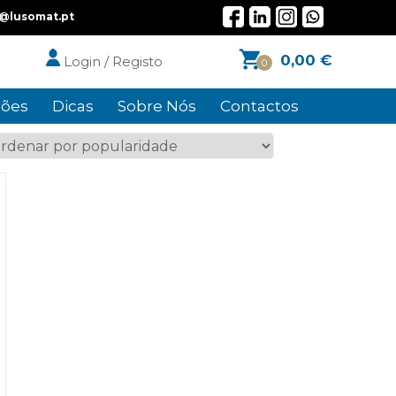
l@lusomat.pt
0,00
€
Login / Registo
0
ões
Dicas
Sobre Nós
Contactos