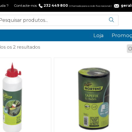
 ajuda ? Contacte-nos
232 449 800
gera
(Chamada para a rede fixa nacional.)
Loja
Promoç
Ordenado
os os 2 resultados
por
popularidade