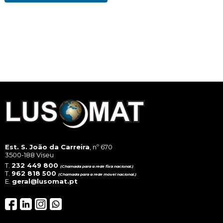
Est. S. João da Carreira
, nº 670
3500-188 Viseu
T.
232 449 800
(Chamada para a rede fixa nacional.)
T.
962 818 500
(Chamada para a rede móvel nacional.)
E.
geral@lusomat.pt