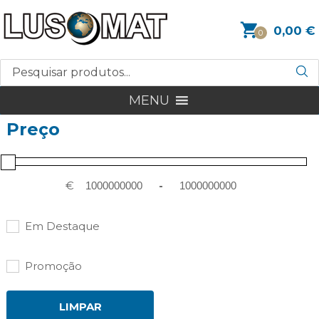
0,00
€
0
MENU
Preço
€
-
Em Destaque
Promoção
LIMPAR