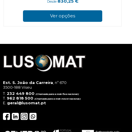
830,25
€
Desde
This
prod
Ver opções
has
multi
varian
The
optio
may
be
chos
on
the
prod
page
Est. S. João da Carreira
, nº 670
3500-188 Viseu
T.
232 449 800
(Chamada para a rede fixa nacional.)
T.
962 818 500
(Chamada para a rede móvel nacional.)
E.
geral@lusomat.pt