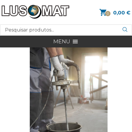
0,00
€
0
MENU