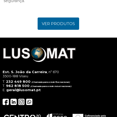
segurança.
VER PRODUTOS
Est. S. João da Carreira
, nº 670
3500-188 Viseu
T.
232 449 800
(Chamada para a rede fixa nacional.)
T.
962 818 500
(Chamada para a rede móvel nacional.)
E.
geral@lusomat.pt