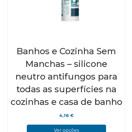
Banhos e Cozinha Sem
Manchas – silicone
neutro antifungos para
todas as superfícies na
cozinhas e casa de banho
4,16
€
This
pro
Ver opções