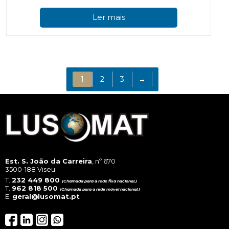
Ler mais
1
2
3
→
Est. S. João da Carreira
, nº 670
3500-188 Viseu
T.
232 449 800
(Chamada para a rede fixa nacional.)
T.
962 818 500
(Chamada para a rede móvel nacional.)
E.
geral@lusomat.pt