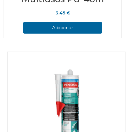
3,45
€
Adicionar