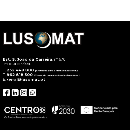
The
opt
ma
be
cho
on
the
pro
pag
Est. S. João da Carreira
, nº 670
3500-188 Viseu
T.
232 449 800
(Chamada para a rede fixa nacional.)
T.
962 818 500
(Chamada para a rede móvel nacional.)
E.
geral@lusomat.pt