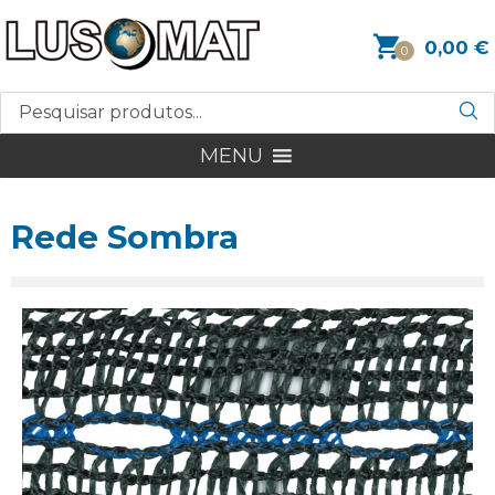
0,00
€
0
MENU
Rede Sombra