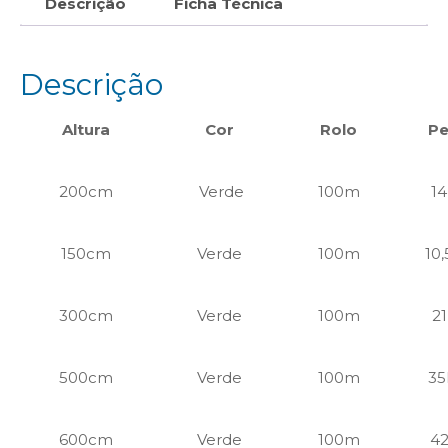
Descrição
Ficha Técnica
Descrição
Altura
Cor
Rolo
P
200cm
Verde
100m
1
150cm
Verde
100m
10
300cm
Verde
100m
2
500cm
Verde
100m
3
600cm
Verde
100m
4