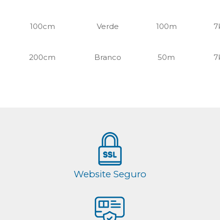
100cm
Verde
100m
7
200cm
Branco
50m
7
Website Seguro