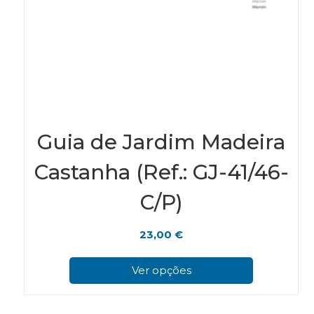
Guia de Jardim Madeira
Castanha (Ref.: GJ-41/46-
C/P)
23,00
€
This
pro
Ver opções
has
mul
vari