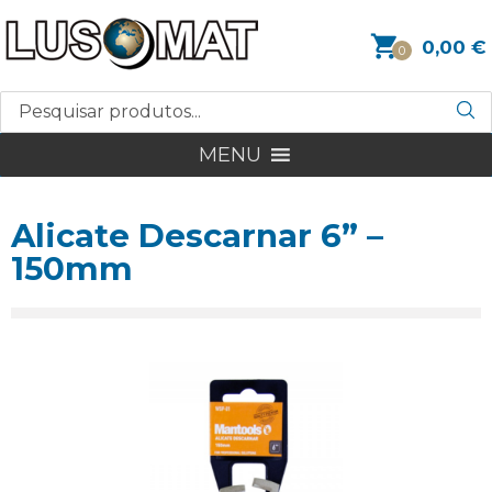
0,00
€
0
MENU
Alicate Descarnar 6” –
150mm