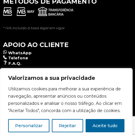
MÉTODOS DE PAGAMENTO
* IVA incluído à taxa legal em vigor.
APOIO AO CLIENTE
WhatsApp
Telefone
F.A.Q.
NEWSLETTER
Valorizamos a sua privacidade
Utilizamos cookies para melhorar a sua experiência de
navegação, apresentar anúncios ou conteúdos
Aceito a
Política de Privacidade
.
personalizados e analisar o nosso tráfego. Ao clicar em
"Aceitar Todos", concorda com a utilização de cookies.
Personalizar
Rejeitar
Aceite tudo
Copyright © 2026 Lusomat - Todos os direitos reservados | Designed & Developed: