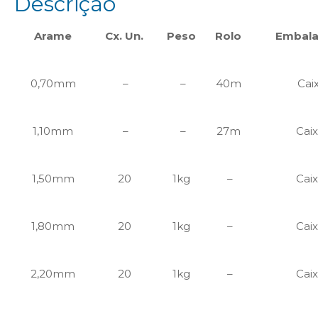
Descrição
Arame
Cx. Un.
Peso
Rolo
Embal
0,70mm
–
–
40m
Cai
1,10mm
–
–
27m
Cai
1,50mm
20
1kg
–
Cai
1,80mm
20
1kg
–
Cai
2,20mm
20
1kg
–
Cai