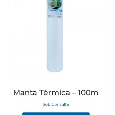
on
the
pro
pag
Manta Térmica – 100m
Sob Consulta