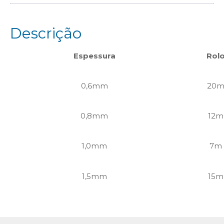
Descrição
Espessura
Rol
0,6mm
20
0,8mm
12m
1,0mm
7m
1,5mm
15m