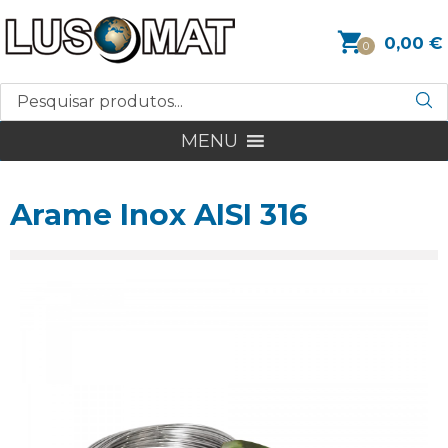
0,00
€
0
MENU
Arame Inox AISI 316