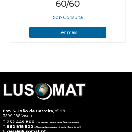
60/60
Sob Consulta
Ler mais
Est. S. João da Carreira
, nº 670
3500-188 Viseu
T.
232 449 800
(Chamada para a rede fixa nacional.)
T.
962 818 500
(Chamada para a rede móvel nacional.)
E.
geral@lusomat.pt